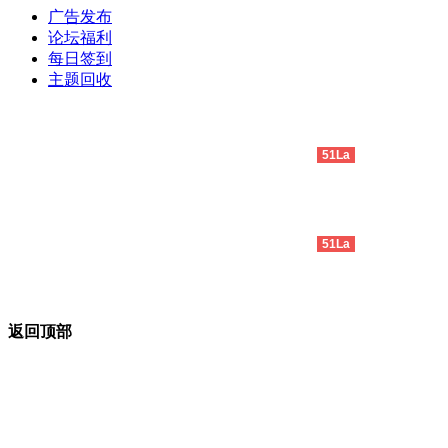
广告发布
论坛福利
每日签到
主题回收
久赢论坛
www.jiuwin.com
广告合作Telegram ：@biying6789
Archiver
|
手机版
|
小黑屋
|
久赢老虎机策略论坛
51La
Powered by
Discuz!
X3.2
Copyright
© 2001-2013
Comsenz Inc.
All Rights Reserved.
Archiver
|
手机版
|
小黑屋
|
久赢老虎机策略论坛
51La
GMT+8, 2026-8-8 02:28 , Processed in 0.414002 second(s), 8
queries.
返回顶部