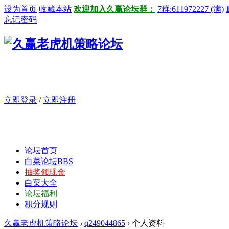
设为首页
收藏本站
欢迎加入久赢论坛群：
7群:611972227 (满)
忘记密码
立即登录
/
立即注册
论坛首页
白菜论坛
BBS
抽奖领现金
白菜大全
论坛福利
积分规则
久赢老虎机策略论坛
›
q249044865
›
个人资料