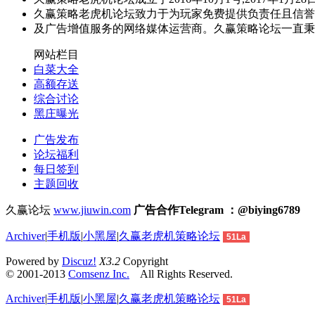
久赢策略老虎机论坛致力于为玩家免费提供负责任且信誉
及广告增值服务的网络媒体运营商。久赢策略论坛一直秉
网站栏目
白菜大全
高额存送
综合讨论
黑庄曝光
广告发布
论坛福利
每日签到
主题回收
久赢论坛
www.jiuwin.com
广告合作Telegram ：@biying6789
Archiver
|
手机版
|
小黑屋
|
久赢老虎机策略论坛
51La
Powered by
Discuz!
X3.2
Copyright
© 2001-2013
Comsenz Inc.
All Rights Reserved.
Archiver
|
手机版
|
小黑屋
|
久赢老虎机策略论坛
51La