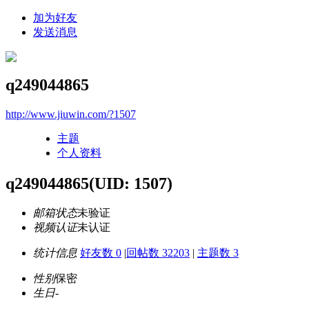
加为好友
发送消息
q249044865
http://www.jiuwin.com/?1507
主题
个人资料
q249044865
(UID: 1507)
邮箱状态
未验证
视频认证
未认证
统计信息
好友数 0
|
回帖数 32203
|
主题数 3
性别
保密
生日
-