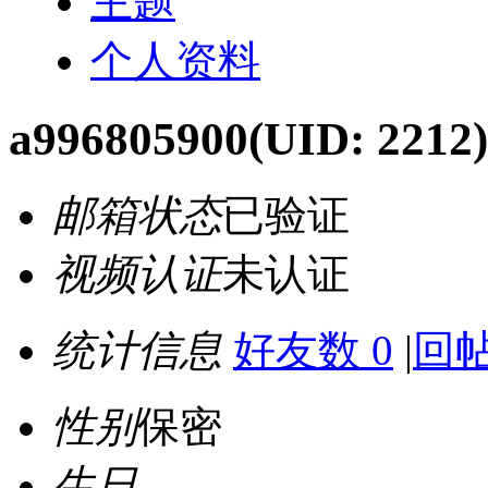
主题
个人资料
a996805900
(UID: 2212)
邮箱状态
已验证
视频认证
未认证
统计信息
好友数 0
|
回帖
性别
保密
生日
-