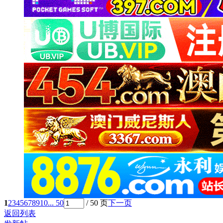
1
2
3
4
5
6
7
8
9
10
... 50
/ 50 页
下一页
返回列表